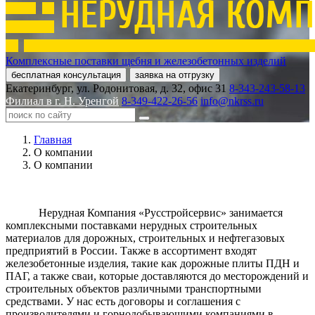
Комплексные поставки щебня и железобетонных изделий
бесплатная консультация
заявка на отгрузку
Екатеринбург, ул. Родонитовая, д. 32, офис 31
8-343-243-58-13
Филиал в г. Н. Уренгой
8-349-422-26-56
info@nkrss.ru
Главная
О компании
О компании
Нерудная Компания «Русстройсервис» занимается
комплексными поставками нерудных строительных
материалов для дорожных, строительных и нефтегазовых
предприятий в России. Также в ассортимент входят
железобетонные изделия, такие как дорожные плиты ПДН и
ПАГ, а также сваи, которые доставляются до месторождений и
строительных объектов различными транспортными
средствами. У нас есть договоры и соглашения с
производителями и горнодобывающими компаниями в