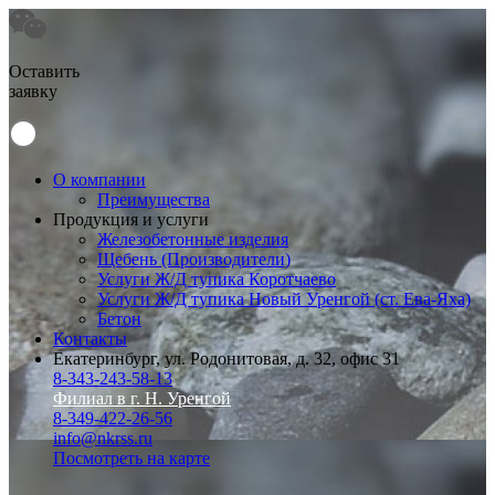
Оставить
заявку
О компании
Преимущества
Продукция и услуги
Железобетонные изделия
Щебень (Производители)
Услуги Ж/Д тупика Коротчаево
Услуги Ж/Д тупика Новый Уренгой (ст. Ева-Яха)
Бетон
Контакты
Екатеринбург, ул. Родонитовая, д. 32, офис 31
8-343-243-58-13
Филиал в г. Н. Уренгой
8-349-422-26-56
info@nkrss.ru
Посмотреть на карте