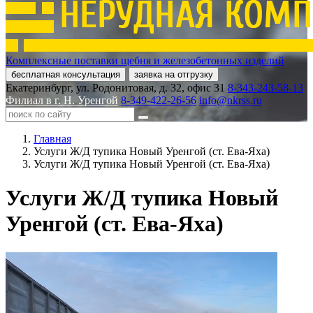
Комплексные поставки щебня и железобетонных изделий
бесплатная консультация
заявка на отгрузку
Екатеринбург, ул. Родонитовая, д. 32, офис 31
8-343-243-58-13
Филиал в г. Н. Уренгой
8-349-422-26-56
info@nkrss.ru
Главная
Услуги Ж/Д тупика Новый Уренгой (ст. Ева-Яха)
Услуги Ж/Д тупика Новый Уренгой (ст. Ева-Яха)
Услуги Ж/Д тупика Новый
Уренгой (ст. Ева-Яха)