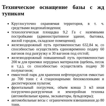
Техническое оснащение базы с жд
тупиком
Круглосуточно охраняемая территория, в т. ч.
средствами видеонаблюдения;
технологическая площадка 9,2 Га с наземными
постройками (административное здание, бытовка,
жилой городок, складские помещения);
железнодорожный путь протяженностью 632,84 м, со
способностью осуществлять единовременно подачу 60
вагонов под разгрузку и 30 вагонов под отстой;
железнодорожный повышенный путь протяженностью
200 м для приемки нерудных материалов (щебень, песок
и т.д.), со способностью осуществлять подачу 30
полувагонов;
емкостной парк для хранения нефтепродуктов емкостью
до 700 тонн с 4 стационарными бензоколонками и
диспетчерским пультом;
фронтальный погрузчик, объем ковша 3 м3 иная
погрузочно-разгрузочная и землеройная техника
(автомобильные краны, экскаваторы, бульдозеры);
автомобильные весы с ограничением взвешивания до 80
тонн.