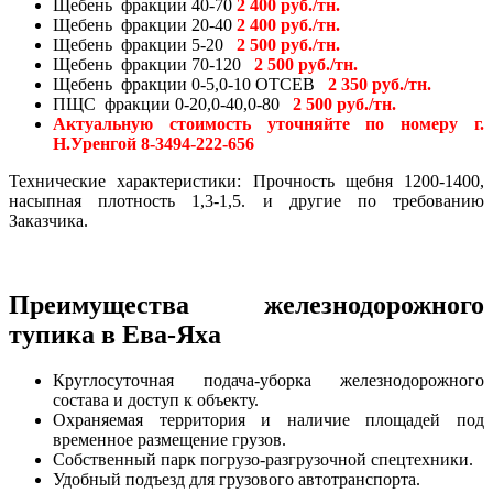
Щебень фракции 40-70
2 400
руб./тн.
Щебень фракции 20-40
2 400
руб./тн.
Щебень фракции 5-20
2 500
руб./тн.
Щебень фракции 70-120
2 500
руб./тн.
Щебень фракции 0-5,0-10 ОТСЕВ
2 350
руб./тн.
ПЩС фракции 0-20,0-40,0-80
2 500
руб./тн.
Актуальную стоимость уточняйте по номеру г.
Н.Уренгой 8-3494-222-656
Технические характеристики: Прочность щебня 1200-1400,
насыпная плотность 1,3-1,5. и другие по требованию
Заказчика.
Преимущества железнодорожного
тупика в Ева-Яха
Круглосуточная подача-уборка железнодорожного
состава и доступ к объекту.
Охраняемая территория и наличие площадей под
временное размещение грузов.
Собственный парк погрузо-разгрузочной спецтехники.
Удобный подъезд для грузового автотранспорта.