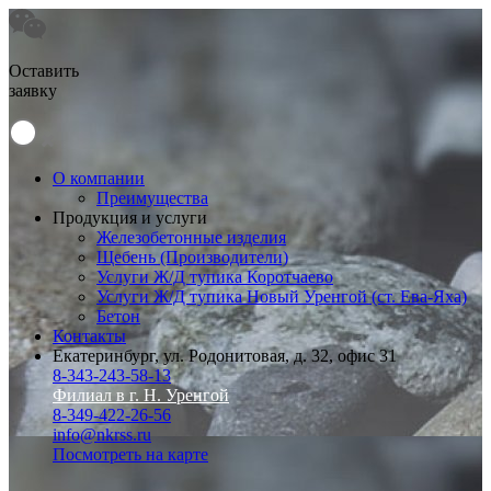
Оставить
заявку
О компании
Преимущества
Продукция и услуги
Железобетонные изделия
Щебень (Производители)
Услуги Ж/Д тупика Коротчаево
Услуги Ж/Д тупика Новый Уренгой (ст. Ева-Яха)
Бетон
Контакты
Екатеринбург, ул. Родонитовая, д. 32, офис 31
8-343-243-58-13
Филиал в г. Н. Уренгой
8-349-422-26-56
info@nkrss.ru
Посмотреть на карте