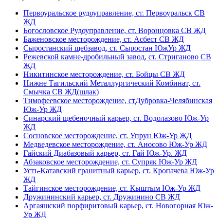
Первоуральское рудоуправление, ст. Первоуральск СВ
ЖД
Богословское Рудоуправление, ст. Воронцовка СВ ЖД
Баженовское месторождение, ст. Асбест СВ ЖД
Сыростанский щебзавод, ст. Сыростан ЮжУр ЖД
Режевской камне-дробильный завод, ст. Стриганово СВ
ЖД
Никитинское месторождение, ст. Бойцы СВ ЖД
Нижне Тагильский Металлургический Комбинат, ст.
Смычка СВ ЖД(шлак)
Тимофеевское месторождение, стДубровка-Челябинская
Юж-Ур ЖД
Синарский щебеночный карьер, ст. Водолазово Юж-Ур
ЖД
Сосновское месторождение, ст. Упрун Юж-Ур ЖД
Медведевское месторождение, ст. Аносово Юж-Ур ЖД
Гайский Диабазовый карьер, ст. Гай Юж-Ур. ЖД
Абзаковское месторождение, ст. Супряк Юж-Ур ЖД
Усть-Катавский гранитный карьер, ст. Кропачева Юж-Ур
ЖД
Тайгинское месторождение, ст. Кыштым Юж-Ур ЖД
Дружининский карьер, ст. Дружинино СВ ЖД
Аргаяшский порфиритовый карьер, ст. Новогорная Юж-
Ур ЖД