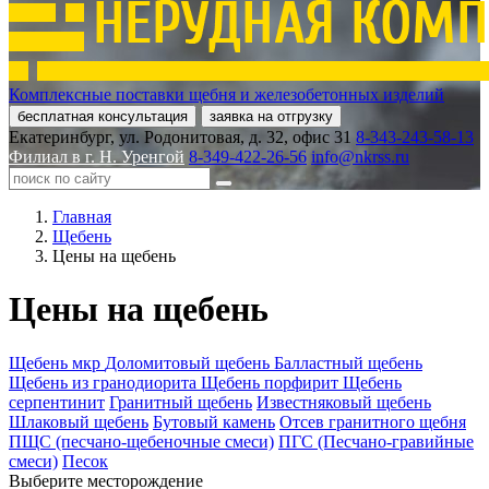
Комплексные поставки щебня и железобетонных изделий
бесплатная консультация
заявка на отгрузку
Екатеринбург, ул. Родонитовая, д. 32, офис 31
8-343-243-58-13
Филиал в г. Н. Уренгой
8-349-422-26-56
info@nkrss.ru
Главная
Щебень
Цены на щебень
Цены на щебень
Щебень мкр
Доломитовый щебень
Балластный щебень
Щебень из гранодиорита
Щебень порфирит
Щебень
серпентинит
Гранитный щебень
Известняковый щебень
Шлаковый щебень
Бутовый камень
Отсев гранитного щебня
ПЩС (песчано-щебеночные смеси)
ПГС (Песчано-гравийные
смеси)
Песок
Выберите месторождение