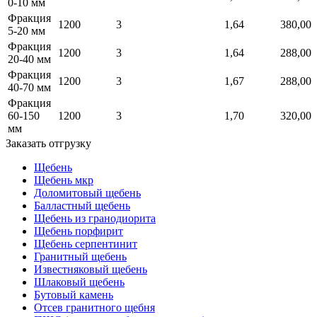
0-10 мм
Фракция
1200
3
1,64
380,00
5-20 мм
Фракция
1200
3
1,64
288,00
20-40 мм
Фракция
1200
3
1,67
288,00
40-70 мм
Фракция
60-150
1200
3
1,70
320,00
мм
Заказать отгрузку
Щебень
Щебень мкр
Доломитовый щебень
Балластный щебень
Щебень из гранодиорита
Щебень порфирит
Щебень серпентинит
Гранитный щебень
Известняковый щебень
Шлаковый щебень
Бутовый камень
Отсев гранитного щебня