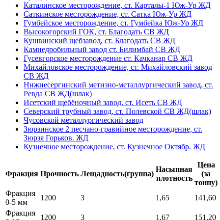
Каталинское месторождение, ст. Карталы-1 Юж-Ур ЖД
Саткинское месторождение, ст. Сатка Юж-Ур ЖД
Гумбейское месторождение, ст. Гумбейка Юж-Ур ЖД
Высокогорский ГОК, ст. Благодать СВ ЖД
Кушвинский щебзавод, ст. Благодать СВ ЖД
Камнедробильный завод ст. Билимбай СВ ЖД
Гусевгорское месторождение ст. Качканар СВ ЖД
Михайловское месторождение, ст. Михайловский завод
СВ ЖД
Нижнесергинский метизно-металлургический завод, ст.
Ревда СВ ЖД(шлак)
Исетский щебёночный завод, ст. Исеть СВ ЖД
Северский трубный завод, ст. Полевской СВ ЖД(шлак)
Чусовской металлургический завод
Зюрзинское 2 песчано-гравийное месторождение, ст.
Зюрзя Горьков. ЖД
Кузнечное месторождение, ст. Кузнечное Октябр. ЖД
Цена
Насыпная
Фракция
Прочность
Лещадность(группа)
(за
плотность
тонну)
Фракция
1200
3
1,65
141,60
0-5 мм
Фракция
1200
3
1,67
151,20