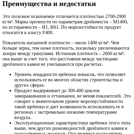
Преимущества и недостатки
Это полезное ископаемое отличается плотностью 2700-2900
кг/м³. Марка прочности по параметрам дробимости – М1400,
по истираемости – И1, Иб1. По морозостойкости продукт
относится к классу F400.
Показатель насыпной плотности – около 1400 кг/м³. Чем
больше зерна, тем ниже плотность, поскольку увеличиваются
зазоры между гранулами. Истинная плотность – 2600 кг/м³:
она выше за счет того, что расстояния между частицами
дробленого камня не учитываются при расчетах.
Уровень лещадности щебенки невысок, что позволяет
использовать ее во многих областях строительства и
других сферах.
Продукт выдерживает до 300-400 циклов
замораживания и оттаивания, не меняя показателей. Это
говорит о значительном уровне морозоустойчивости
такой щебенки и дает возможность использовать ее в
регионах с экстремально низкими температурами
воздуха.
Эксплуатационные характеристики щебенки этого типа
выше, чем других разновидностей дробленого камня и
искусственных аналогов. Она является подходящим