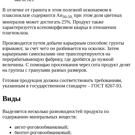
В отличие от гранита в этом полезной ископаемом в
плаксиоклазе содержится An
при этом доля цветных
30-50,
минералов может достигать 25%. Продукт также
характеризуется ксеноморфизмом кварца в отношении
плагиоклаза.
Производится путем добычи карьерным способом: грунты
взрывают, за счет чего он разбивается на осколки. Затем
карьерными самосвалами они транспортируются на
перерабатывающую фабрику, где дробятся до нужной
величины. С помощью просеивания через сита продукт делят
на группы с гранулами разных размеров.
Готовая продукция должна соответствовать требованиям,
указанным в государственном стандарте – ГОСТ 8267-93.
Виды
Выделяется несколько разновидностей продукта по
содержанию минеральных веществ:
авгит-роговообманковый;
биотит-роговообманковый;