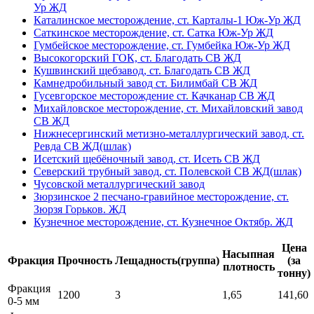
Ур ЖД
Каталинское месторождение, ст. Карталы-1 Юж-Ур ЖД
Саткинское месторождение, ст. Сатка Юж-Ур ЖД
Гумбейское месторождение, ст. Гумбейка Юж-Ур ЖД
Высокогорский ГОК, ст. Благодать СВ ЖД
Кушвинский щебзавод, ст. Благодать СВ ЖД
Камнедробильный завод ст. Билимбай СВ ЖД
Гусевгорское месторождение ст. Качканар СВ ЖД
Михайловское месторождение, ст. Михайловский завод
СВ ЖД
Нижнесергинский метизно-металлургический завод, ст.
Ревда СВ ЖД(шлак)
Исетский щебёночный завод, ст. Исеть СВ ЖД
Северский трубный завод, ст. Полевской СВ ЖД(шлак)
Чусовской металлургический завод
Зюрзинское 2 песчано-гравийное месторождение, ст.
Зюрзя Горьков. ЖД
Кузнечное месторождение, ст. Кузнечное Октябр. ЖД
Цена
Насыпная
Фракция
Прочность
Лещадность(группа)
(за
плотность
тонну)
Фракция
1200
3
1,65
141,60
0-5 мм