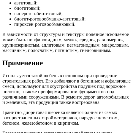
авгитовый;
биотитовый;
гиперстен-биотитовый;
биотит-роговообманко-авгитовый;
пироксен-роговообманковый.
В зависимости от структуры и текстуры полезное ископаемое
может быть порфировидным, мелко-, средне-, равномерно-,
крупнозернистым, аплитовым, пегматоиодным, миароловым,
массивным, полосчатым, пятнистым, гнейсовидным.
Применение
Используется такой щебень в основном при проведении
строительных работ. Его добавляют в бетонные и асфальтовые
смеси, используют для обустройства подушек под дорожное
полотно, а также при формировании фундаментов под
различными сооружениями. В ремонте дорог, автомобильных
и железных, эта продукция также востребована.
Гранитно-диоритовая щебенка является одним из самых
распространенных стройматериалов, наряду с цементом,
бетоном, железобетоном и кирпичом.