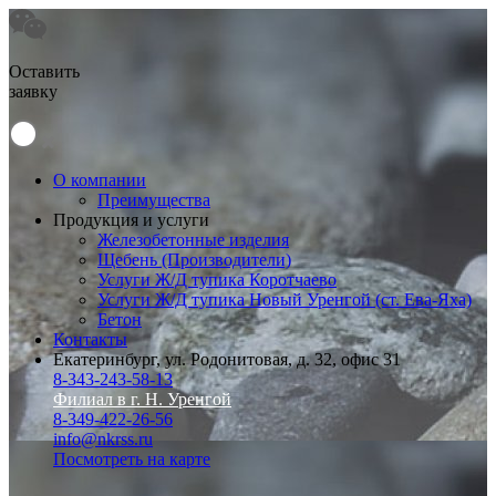
Оставить
заявку
О компании
Преимущества
Продукция и услуги
Железобетонные изделия
Щебень (Производители)
Услуги Ж/Д тупика Коротчаево
Услуги Ж/Д тупика Новый Уренгой (ст. Ева-Яха)
Бетон
Контакты
Екатеринбург, ул. Родонитовая, д. 32, офис 31
8-343-243-58-13
Филиал в г. Н. Уренгой
8-349-422-26-56
info@nkrss.ru
Посмотреть на карте