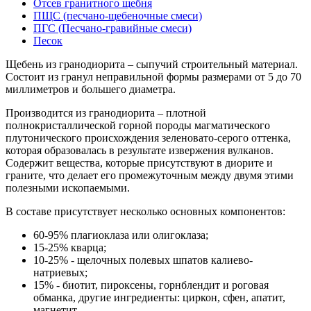
Отсев гранитного щебня
ПЩС (песчано-щебеночные смеси)
ПГС (Песчано-гравийные смеси)
Песок
Щебень из гранодиорита – сыпучий строительный материал.
Состоит из гранул неправильной формы размерами от 5 до 70
миллиметров и большего диаметра.
Производится из гранодиорита – плотной
полнокристаллической горной породы магматического
плутонического происхождения зеленовато-серого оттенка,
которая образовалась в результате извержения вулканов.
Содержит вещества, которые присутствуют в диорите и
граните, что делает его промежуточным между двумя этими
полезными ископаемыми.
В составе присутствует несколько основных компонентов:
60-95% плагиоклаза или олигоклаза;
15-25% кварца;
10-25% - щелочных полевых шпатов калиево-
натриевых;
15% - биотит, пироксены, горнблендит и роговая
обманка, другие ингредиенты: циркон, сфен, апатит,
магнетит.