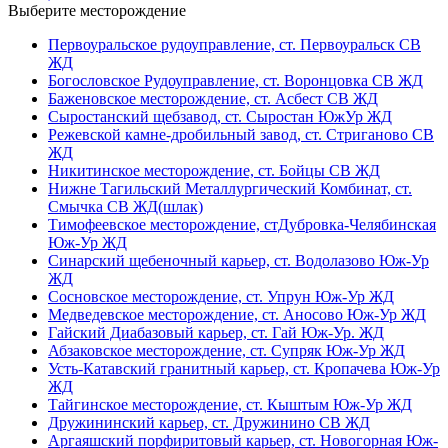
Выберите месторождение
Первоуральское рудоуправление, ст. Первоуральск СВ
ЖД
Богословское Рудоуправление, ст. Воронцовка СВ ЖД
Баженовское месторождение, ст. Асбест СВ ЖД
Сыростанский щебзавод, ст. Сыростан ЮжУр ЖД
Режевской камне-дробильный завод, ст. Стриганово СВ
ЖД
Никитинское месторождение, ст. Бойцы СВ ЖД
Нижне Тагильский Металлургический Комбинат, ст.
Смычка СВ ЖД(шлак)
Тимофеевское месторождение, стДубровка-Челябинская
Юж-Ур ЖД
Синарский щебеночный карьер, ст. Водолазово Юж-Ур
ЖД
Сосновское месторождение, ст. Упрун Юж-Ур ЖД
Медведевское месторождение, ст. Аносово Юж-Ур ЖД
Гайский Диабазовый карьер, ст. Гай Юж-Ур. ЖД
Абзаковское месторождение, ст. Супряк Юж-Ур ЖД
Усть-Катавский гранитный карьер, ст. Кропачева Юж-Ур
ЖД
Тайгинское месторождение, ст. Кыштым Юж-Ур ЖД
Дружининский карьер, ст. Дружинино СВ ЖД
Аргаяшский порфиритовый карьер, ст. Новогорная Юж-