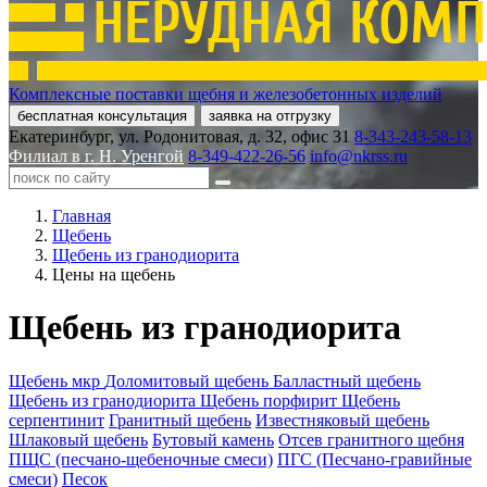
Комплексные поставки щебня и железобетонных изделий
бесплатная консультация
заявка на отгрузку
Екатеринбург, ул. Родонитовая, д. 32, офис 31
8-343-243-58-13
Филиал в г. Н. Уренгой
8-349-422-26-56
info@nkrss.ru
Главная
Щебень
Щебень из гранодиорита
Цены на щебень
Щебень из гранодиорита
Щебень мкр
Доломитовый щебень
Балластный щебень
Щебень из гранодиорита
Щебень порфирит
Щебень
серпентинит
Гранитный щебень
Известняковый щебень
Шлаковый щебень
Бутовый камень
Отсев гранитного щебня
ПЩС (песчано-щебеночные смеси)
ПГС (Песчано-гравийные
смеси)
Песок