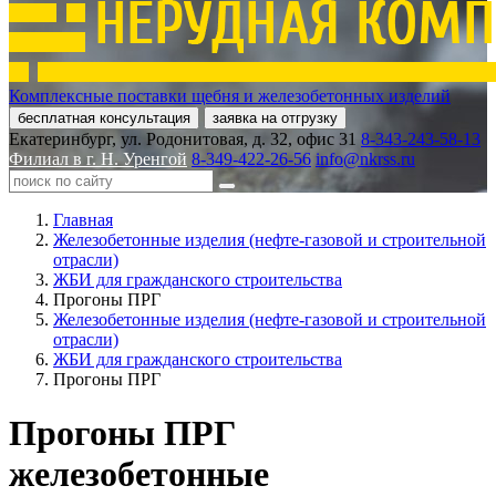
Комплексные поставки щебня и железобетонных изделий
бесплатная консультация
заявка на отгрузку
Екатеринбург, ул. Родонитовая, д. 32, офис 31
8-343-243-58-13
Филиал в г. Н. Уренгой
8-349-422-26-56
info@nkrss.ru
Главная
Железобетонные изделия (нефте-газовой и строительной
отрасли)
ЖБИ для гражданского строительства
Прогоны ПРГ
Железобетонные изделия (нефте-газовой и строительной
отрасли)
ЖБИ для гражданского строительства
Прогоны ПРГ
Прогоны ПРГ
железобетонные