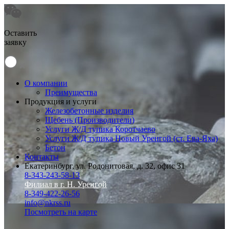
Оставить
заявку
О компании
Преимущества
Продукция и услуги
Железобетонные изделия
Щебень (Производители)
Услуги Ж/Д тупика Коротчаево
Услуги Ж/Д тупика Новый Уренгой (ст. Ева-Яха)
Бетон
Контакты
Екатеринбург, ул. Родонитовая, д. 32, офис 31
8-343-243-58-13
Филиал в г. Н. Уренгой
8-349-422-26-56
info@nkrss.ru
Посмотреть на карте