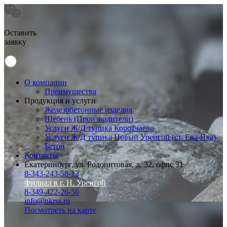
Оставить
заявку
О компании
Преимущества
Продукция и услуги
Железобетонные изделия
Щебень (Производители)
Услуги Ж/Д тупика Коротчаево
Услуги Ж/Д тупика Новый Уренгой (ст. Ева-Яха)
Бетон
Контакты
Екатеринбург, ул. Родонитовая, д. 32, офис 31
8-343-243-58-13
Филиал в г. Н. Уренгой
8-349-422-26-56
info@nkrss.ru
Посмотреть на карте