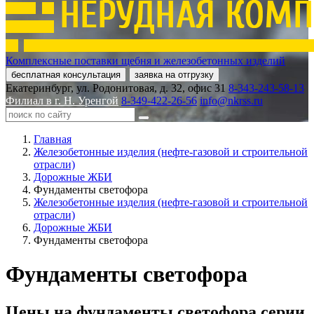
Комплексные поставки щебня и железобетонных изделий
бесплатная консультация
заявка на отгрузку
Екатеринбург, ул. Родонитовая, д. 32, офис 31
8-343-243-58-13
Филиал в г. Н. Уренгой
8-349-422-26-56
info@nkrss.ru
Главная
Железобетонные изделия (нефте-газовой и строительной
отрасли)
Дорожные ЖБИ
Фундаменты светофора
Железобетонные изделия (нефте-газовой и строительной
отрасли)
Дорожные ЖБИ
Фундаменты светофора
Фундаменты светофора
Цены на фундаменты светофора серии