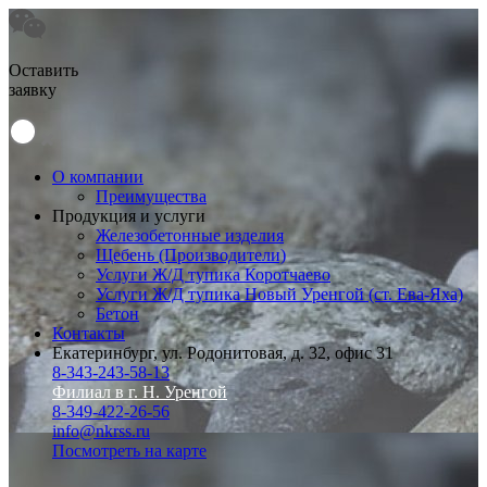
Оставить
заявку
О компании
Преимущества
Продукция и услуги
Железобетонные изделия
Щебень (Производители)
Услуги Ж/Д тупика Коротчаево
Услуги Ж/Д тупика Новый Уренгой (ст. Ева-Яха)
Бетон
Контакты
Екатеринбург, ул. Родонитовая, д. 32, офис 31
8-343-243-58-13
Филиал в г. Н. Уренгой
8-349-422-26-56
info@nkrss.ru
Посмотреть на карте