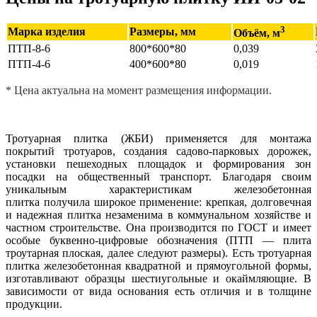
3
Марка изделия
Размеры, мм
Объём, м
ПТП-8-6
800*600*80
0,039
ПТП-4-6
400*600*80
0,019
* Цена актуальна на момент размещения информации.
Тротуарная плитка (ЖБИ) применяется для монтажа
покрытий тротуаров, создания садово-парковых дорожек,
установки пешеходных площадок и формирования зон
посадки на общественный транспорт. Благодаря своим
уникальным характеристикам железобетонная
плитка получила широкое применение: крепкая, долговечная
и надежная плитка незаменима в коммунальном хозяйстве и
частном строительстве. Она производится по ГОСТ и имеет
особые буквенно-цифровые обозначения (ПТП — плита
троутарная плоская, далее следуют размеры). Есть тротуарная
плитка железобетонная квадратной и прямоугольной формы,
изготавливают образцы шестиугольные и окаймляющие. В
зависимости от вида основания есть отличия и в толщине
продукции.