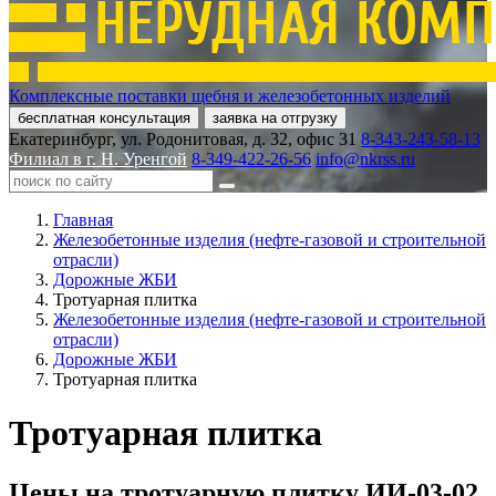
Комплексные поставки щебня и железобетонных изделий
бесплатная консультация
заявка на отгрузку
Екатеринбург, ул. Родонитовая, д. 32, офис 31
8-343-243-58-13
Филиал в г. Н. Уренгой
8-349-422-26-56
info@nkrss.ru
Главная
Железобетонные изделия (нефте-газовой и строительной
отрасли)
Дорожные ЖБИ
Тротуарная плитка
Железобетонные изделия (нефте-газовой и строительной
отрасли)
Дорожные ЖБИ
Тротуарная плитка
Тротуарная плитка
Цены на тротуарную плитку ИИ-03-02