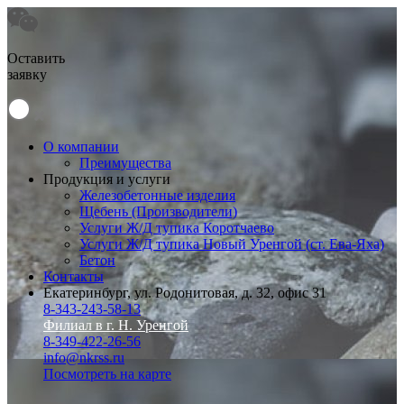
Оставить
заявку
О компании
Преимущества
Продукция и услуги
Железобетонные изделия
Щебень (Производители)
Услуги Ж/Д тупика Коротчаево
Услуги Ж/Д тупика Новый Уренгой (ст. Ева-Яха)
Бетон
Контакты
Екатеринбург, ул. Родонитовая, д. 32, офис 31
8-343-243-58-13
Филиал в г. Н. Уренгой
8-349-422-26-56
info@nkrss.ru
Посмотреть на карте