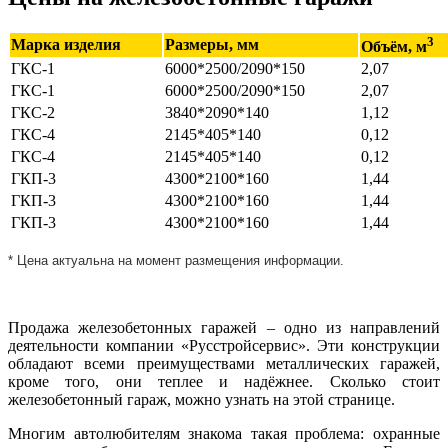
3
Марка изделия
Размеры, мм
Объём, м
ГКС-1
6000*2500/2090*150
2,07
ГКС-1
6000*2500/2090*150
2,07
ГКС-2
3840*2090*140
1,12
ГКС-4
2145*405*140
0,12
ГКС-4
2145*405*140
0,12
ГКП-3
4300*2100*160
1,44
ГКП-3
4300*2100*160
1,44
ГКП-3
4300*2100*160
1,44
* Цена актуальна на момент размещения информации.
Продажа железобетонных гаражей – одно из направлений
деятельности компании «Русстройсервис». Эти конструкции
обладают всеми преимуществами металлических гаражей,
кроме того, они теплее и надёжнее. Сколько стоит
железобетонный гараж, можно узнать на этой странице.
Многим автолюбителям знакома такая проблема: охранные