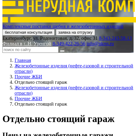
Комплексные поставки щебня и железобетонных изделий
бесплатная консультация
заявка на отгрузку
Екатеринбург, ул. Родонитовая, д. 32, офис 31
8-343-243-58-13
Филиал в г. Н. Уренгой
8-349-422-26-56
info@nkrss.ru
Главная
Железобетонные изделия (нефте-газовой и строительной
отрасли)
Прочие ЖБИ
Отдельно стоящий гараж
Железобетонные изделия (нефте-газовой и строительной
отрасли)
Прочие ЖБИ
Отдельно стоящий гараж
Отдельно стоящий гараж
Цены на железобетонные гаражи