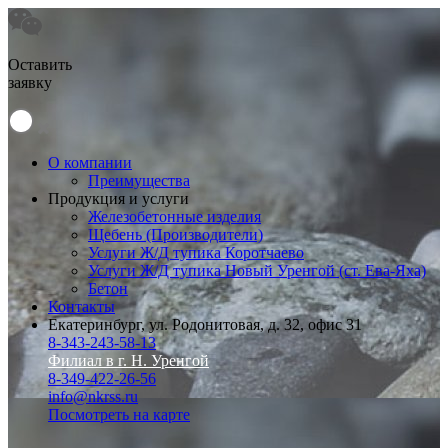
Оставить
заявку
О компании
Преимущества
Продукция и услуги
Железобетонные изделия
Щебень (Производители)
Услуги Ж/Д тупика Коротчаево
Услуги Ж/Д тупика Новый Уренгой (ст. Ева-Яха)
Бетон
Контакты
Екатеринбург, ул. Родонитовая, д. 32, офис 31
8-343-243-58-13
Филиал в г. Н. Уренгой
8-349-422-26-56
info@nkrss.ru
Посмотреть на карте