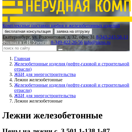
Комплексные поставки щебня и железобетонных изделий
бесплатная консультация
заявка на отгрузку
Екатеринбург, ул. Родонитовая, д. 32, офис 31
8-343-243-58-13
Филиал в г. Н. Уренгой
8-349-422-26-56
info@nkrss.ru
Главная
Железобетонные изделия (нефте-газовой и строительной
отрасли)
ЖБИ для энергостроительства
Лежни железобетонные
Железобетонные изделия (нефте-газовой и строительной
отрасли)
ЖБИ для энергостроительства
Лежни железобетонные
Лежни железобетонные
Цены на лежни с. 3.501.1-138.1-87