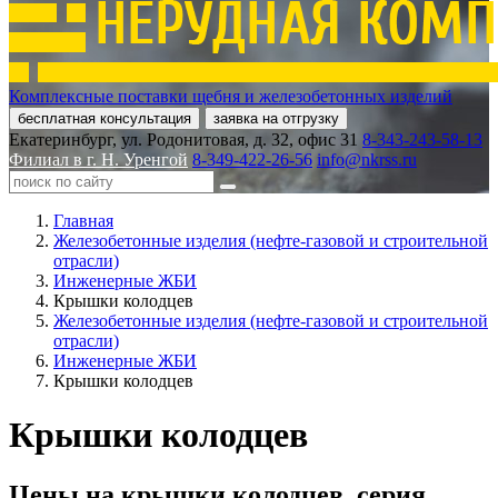
Комплексные поставки щебня и железобетонных изделий
бесплатная консультация
заявка на отгрузку
Екатеринбург, ул. Родонитовая, д. 32, офис 31
8-343-243-58-13
Филиал в г. Н. Уренгой
8-349-422-26-56
info@nkrss.ru
Главная
Железобетонные изделия (нефте-газовой и строительной
отрасли)
Инженерные ЖБИ
Крышки колодцев
Железобетонные изделия (нефте-газовой и строительной
отрасли)
Инженерные ЖБИ
Крышки колодцев
Крышки колодцев
Цены на крышки колодцев, серия