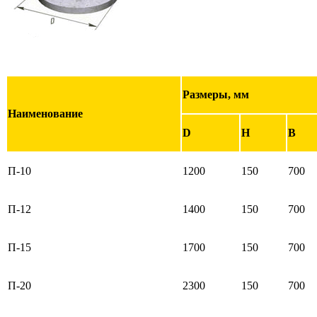
Размеры, мм
Наименование
D
H
B
П-10
1200
150
700
П-12
1400
150
700
П-15
1700
150
700
П-20
2300
150
700