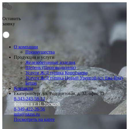
Оставить
заявку
О компании
Преимущества
Продукция и услуги
Железобетонные изделия
Щебень (Производители)
Услуги Ж/Д тупика Коротчаево
Услуги Ж/Д тупика Новый Уренгой (ст. Ева-Яха)
Бетон
Контакты
Екатеринбург, ул. Родонитовая, д. 32, офис 31
8-343-243-58-13
Филиал в г. Н. Уренгой
8-349-422-26-56
info@nkrss.ru
Посмотреть на карте