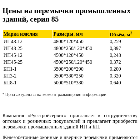
Цены на перемычки промышленных
зданий, серия 85
3
Марка изделия
Размеры, мм
Объём, м
ИП48-12
4800*120*450
0,259
ИП48-25
4800*250/120*450
0,397
ИП45-12
4500*120*450
0,248
ИП45-25
4500*250/120*450
0,372
БП1-1
3500*200*290
0,200
БП3-2
3500*380*250
0,320
БП8-1
5000*510*380
0,640
* Цена актуальна на момент размещения информации.
Компания «Русстройсервис» приглашает к сотрудничеству
оптовых и розничных покупателей и предлагает приобрести
перемычки промышленных зданий ИП и БП.
Железобетонные оконные и дверные перемычки применяются