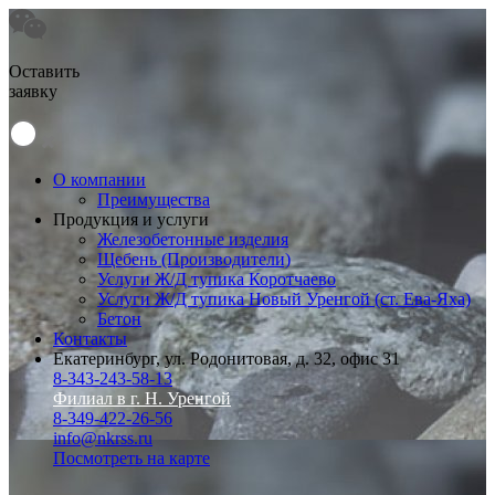
Оставить
заявку
О компании
Преимущества
Продукция и услуги
Железобетонные изделия
Щебень (Производители)
Услуги Ж/Д тупика Коротчаево
Услуги Ж/Д тупика Новый Уренгой (ст. Ева-Яха)
Бетон
Контакты
Екатеринбург, ул. Родонитовая, д. 32, офис 31
8-343-243-58-13
Филиал в г. Н. Уренгой
8-349-422-26-56
info@nkrss.ru
Посмотреть на карте