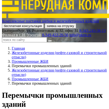
Комплексные поставки щебня и железобетонных изделий
бесплатная консультация
заявка на отгрузку
Екатеринбург, ул. Родонитовая, д. 32, офис 31
8-343-243-58-13
Филиал в г. Н. Уренгой
8-349-422-26-56
info@nkrss.ru
Главная
Железобетонные изделия (нефте-газовой и строительной
отрасли)
Промышленные ЖБИ
Перемычки промышленных зданий
Железобетонные изделия (нефте-газовой и строительной
отрасли)
Промышленные ЖБИ
Перемычки промышленных зданий
Перемычки промышленных
зданий