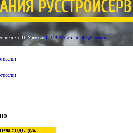
илиал в г. Н. Уренгой
8-349-422-26-56
info@nkrss.ru
отрасли)
отрасли)
00
Цена с НДС, руб.