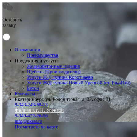
Оставить
заявку
О компании
Преимущества
Продукция и услуги
Железобетонные изделия
Щебень (Производители)
Услуги Ж/Д тупика Коротчаево
Услуги Ж/Д тупика Новый Уренгой (ст. Ева-Яха)
Бетон
Контакты
Екатеринбург, ул. Родонитовая, д. 32, офис 31
8-343-243-58-13
Филиал в г. Н. Уренгой
8-349-422-26-56
info@nkrss.ru
Посмотреть на карте