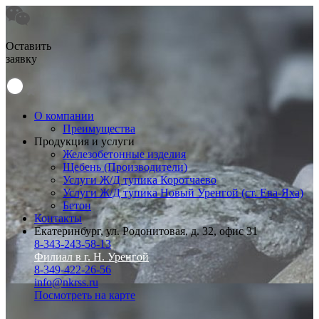
Оставить
заявку
О компании
Преимущества
Продукция и услуги
Железобетонные изделия
Щебень (Производители)
Услуги Ж/Д тупика Коротчаево
Услуги Ж/Д тупика Новый Уренгой (ст. Ева-Яха)
Бетон
Контакты
Екатеринбург, ул. Родонитовая, д. 32, офис 31
8-343-243-58-13
Филиал в г. Н. Уренгой
8-349-422-26-56
info@nkrss.ru
Посмотреть на карте