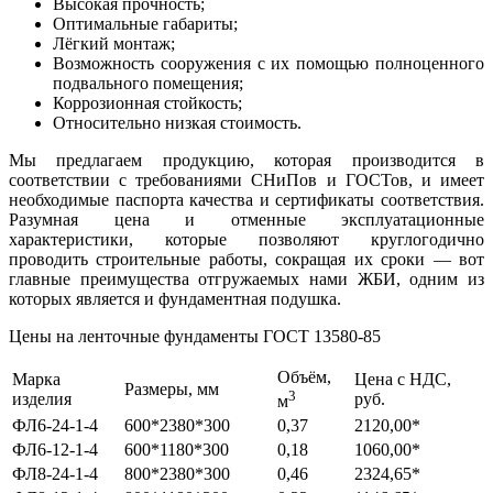
Высокая прочность;
Оптимальные габариты;
Лёгкий монтаж;
Возможность сооружения с их помощью полноценного
подвального помещения;
Коррозионная стойкость;
Относительно низкая стоимость.
Мы предлагаем продукцию, которая производится в
соответствии с требованиями СНиПов и ГОСТов, и имеет
необходимые паспорта качества и сертификаты соответствия.
Разумная цена и отменные эксплуатационные
характеристики, которые позволяют круглогодично
проводить строительные работы, сокращая их сроки — вот
главные преимущества отгружаемых нами ЖБИ, одним из
которых является и фундаментная подушка.
Цены на ленточные фундаменты ГОСТ 13580-85
Объём,
Марка
Цена с НДС,
Размеры, мм
3
изделия
руб.
м
ФЛ6-24-1-4
600*2380*300
0,37
2120,00*
ФЛ6-12-1-4
600*1180*300
0,18
1060,00*
ФЛ8-24-1-4
800*2380*300
0,46
2324,65*