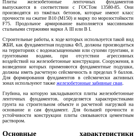
Плиты железобетонные ленточных фундаментов
выпускаются в соответствии с ГОСТом 13580-85. Они
производятся из тяжёлых бетонов, которые имеют класс
прочности на сжатие В10 (М150) и марку по морозостойкости
F75. Продольное армирование выполняется массивными
стальными стержнями марки А III или В I.
Строительные работы, к ходе которых используется такой вид
ЖБИ, как фундаментная подушка ФЛ, должны производиться
на территориях с водонасыщенными или сухими грунтами, и
грунтовыми водами, при отсутствии агрессивных
воздействий на железобетонные конструкции. Сооружения, в
возведении которых применяются фундаментные подушки,
должны иметь расчетную сейсмичность в пределах 9 баллов.
Для формирования фундаментов в сейсмически активных
зонах используеют также
железобетонные забивные сваи
.
Глубина, на которую закладываются плиты железобетонные
ленточных фундаментов, определяется характеристиками
грунта на строительном объекте и расчетной нагрузкой на
основание и сам фундамент. Для большей прочности и
устойчивости конструкции плиты связываются цементным
раствором.
Основные характеристики