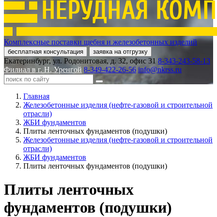
Комплексные поставки щебня и железобетонных изделий
бесплатная консультация
заявка на отгрузку
Екатеринбург, ул. Родонитовая, д. 32, офис 31
8-343-243-58-13
Филиал в г. Н. Уренгой
8-349-422-26-56
info@nkrss.ru
Главная
Железобетонные изделия (нефте-газовой и строительной
отрасли)
ЖБИ фундаментов
Плиты ленточных фундаментов (подушки)
Железобетонные изделия (нефте-газовой и строительной
отрасли)
ЖБИ фундаментов
Плиты ленточных фундаментов (подушки)
Плиты ленточных
фундаментов (подушки)